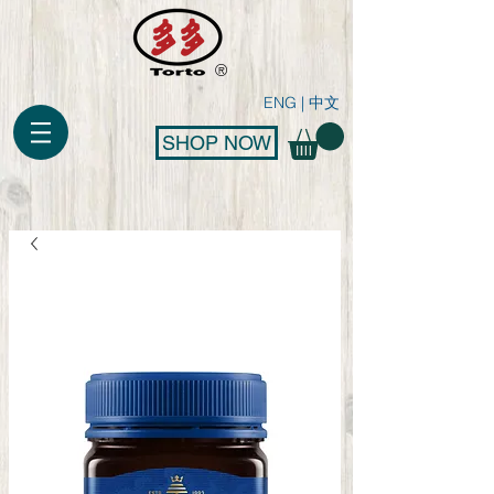
®
ENG
|
中文
SHOP NOW