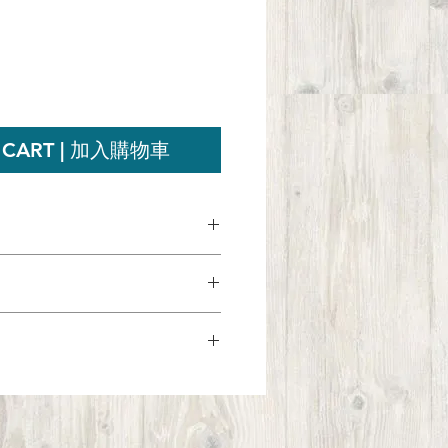
 CART | 加入購物車
糊，多多嶄新地把合桃，黑豆和松
豆提供了膳食纖維，鉀和葉酸，而
體能量，多多即溶黑豆松子合桃糊
最佳的商品體驗，如果因為任何原
康！
百滿意，您可以退還商品並獲得全
其他同類型商品。顧客可以在購買
2分鐘後即可享用。
貨所產生的運輸費用，費用不獲退
。退還的商品必須維持原狀、保留
請保留收據。
工色素