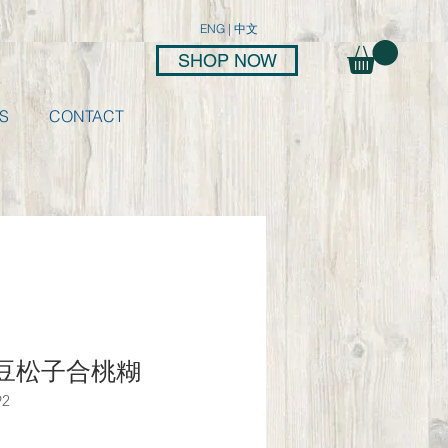
ENG
|
中文
SHOP NOW
S
CONTACT
豆松子合桃糊
92
e