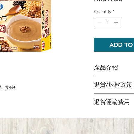
Quantity
*
ADD TO
產品介紹
有別於傳統的合桃
退貨/退款政策
子結合在一起。黑
 (共4包)
松子則有助提升身
多多希望為您提供
帶給您更全面的健
退貨運輸費用
因未能對商品百分
額退款，或者換取
加入熱水後攪拌1-
顧客需支付閣下退
後30天內退還商品
回。
商品的原有包裝及
適合素食者
不添加防腐劑及人