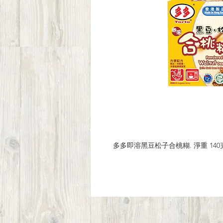
多多即溶黑豆松子合桃糊. 淨重 140克