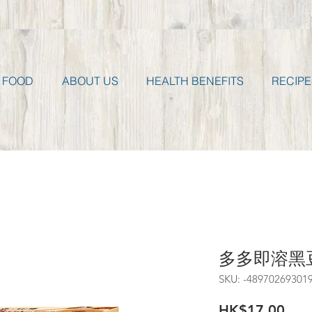
 FOOD
ABOUT US
HEALTH BENEFITS
RECIPE
多多即溶黑
SKU: -48970269301
Pric
HK$17.00