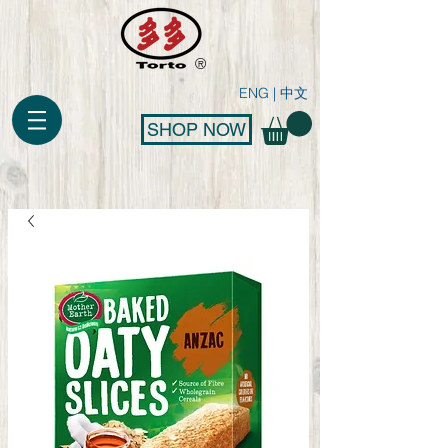
®
ENG
|
中文
SHOP NOW