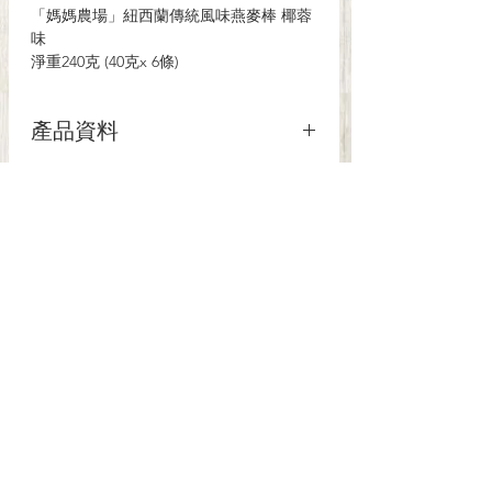
「媽媽農場」紐西蘭傳統風味燕麥棒 椰蓉
味
淨重240克 (40克x 6條)
產品資料
媽媽農場燕麥棒採用了澳洲或新西蘭出
退貨/退款政策
產的燕麥，用了家庭式的烘焙方法製
造。豐富的口感和上乘的品質讓媽媽農
多多希望為您提供最佳的商品體驗，如
場燕麥棒成為澳洲和新西蘭最受歡迎的
退貨運輸費用
果因為任何原因未能對商品百分百滿
燕麥棒產品。
意，您可以退還商品並獲得全額退款，
* 無添加人造色素及香味劑
顧客需支付閣下退貨所產生的運輸費
或者換取其他同類型商品。顧客可以在
* 加入了全榖物及新西蘭牛油等天然成
用，費用不獲退回。
購買後30天內退還商品。退還的商品必
份
須維持原狀、保留商品的原有包裝及請
* 新西蘭製造
保留收據。
每盒6獨立包裝小條