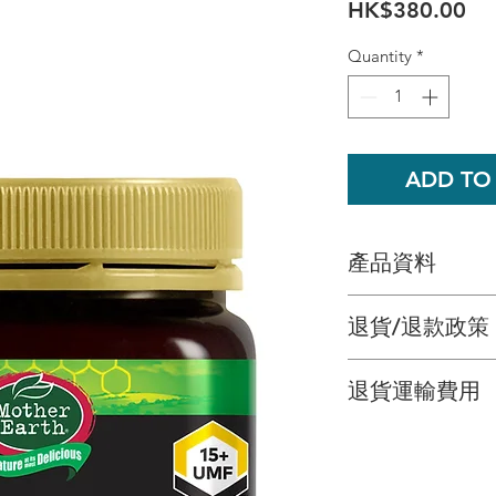
Pri
HK$380.00
Quantity
*
ADD TO
產品資料
「媽媽農場」蜂蜜
退貨/退款政策
自新西蘭原始的原
後在新西蘭少數幾
多多希望為您提供
裝。 「媽媽農場」
退貨運輸費用
因未能對商品百分
*「媽媽農場」UM
額退款，或者換取
西蘭北島原始森林
顧客需支付閣下退
後30天內退還商品
-「媽媽農場」UM
回。
商品的原有包裝及
-「媽媽農場」UM