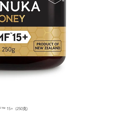
-「媽媽農場」使用
UMF™麥蘆卡蜂蜜
-UMF™分級系統
純度和質量。
5+ (250克)