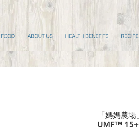
 FOOD
ABOUT US
HEALTH BENEFITS
RECIPE
「媽媽農場
UMF™ 15+