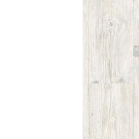
UMF™認可的分級系統來測量
的純度和質量。
評估麥蘆卡蜂蜜中的天然標記，確保