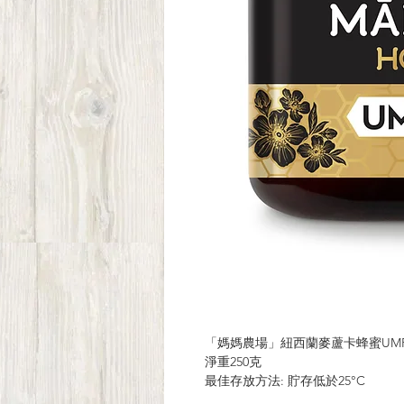
「媽媽農場」紐西蘭麥蘆卡蜂蜜UMF™ 1
淨重250克
最佳存放方法: 貯存低於25°C