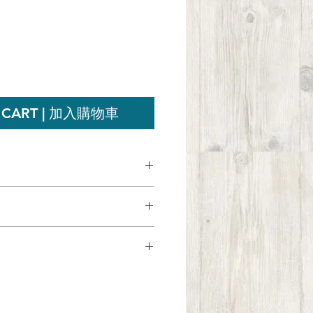
ce
 CART | 加入購物車
是百分百真正的新西蘭蜂蜜。收集
生灌木，經過獨立的質量檢測，然
家最先進的蜂蜜製造工廠進行包
最佳的商品體驗，如果因為任何原
是新西蘭領先的蜂蜜品牌之一。
百滿意，您可以退還商品並獲得全
F™認證麥蘆卡蜂蜜是從我們位於新
其他同類型商品。顧客可以在購買
的蜂巢中採摘的。
貨所產生的運輸費用，費用不獲退
。退還的商品必須維持原狀、保留
F™經過獨立的質量和純度測試。
請保留收據。
F™可追踪由蜂巢至入罐的過程。