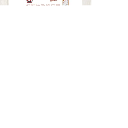
多多即沖紅糖桂圓銀耳羹
Price
HK$39.00
2021新登場