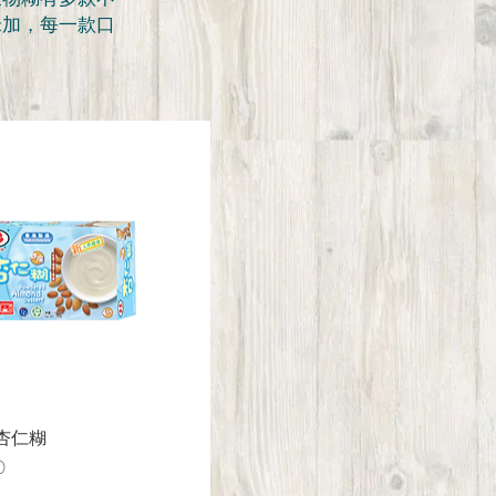
米加，每一款口
杏仁糊
0