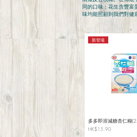
同的口味：花生含豐富
味均能照顧到我們對健
新登場
多多即溶減糖杏仁糊(2
Price
HK$15.90