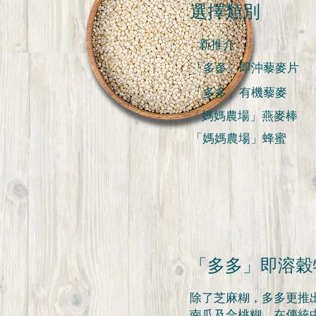
選擇類別
新推介
「多多」即沖藜麥片
「多多」有機藜麥
「媽媽農場」燕麥棒
「媽媽農場」蜂蜜
「多多」即溶穀
除了芝麻糊，多多更推
南瓜及合桃糊。在傳統