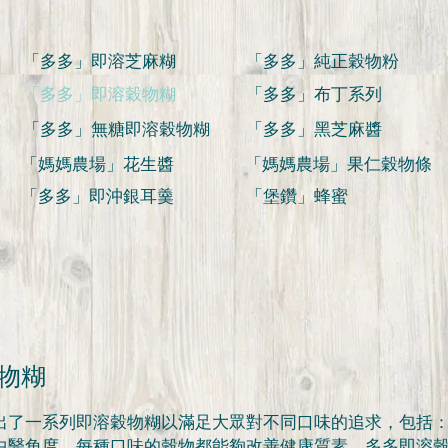
「多多」即溶芝麻糊
「多多」純正穀物粉
「多多」即溶穀物糊
「多多」布丁系列
「多多」無糖即溶穀物糊
「多多」黑芝麻醬
「媽媽農場」花生醬
「媽媽農場」果仁穀物條
「多多」即沖銀耳羹
「堡鑽」蜂蜜
物糊
出了一系列即溶穀物糊以滿足大眾對不同口味的追求，包括
中醫角度，每種口味的穀物都能夠改善健康質素。多多即溶