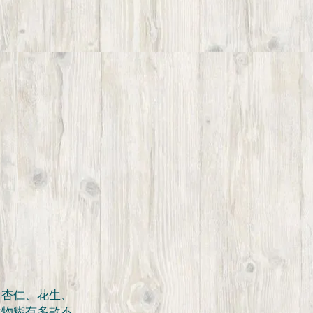
：杏仁、花生、
穀物糊有多款不