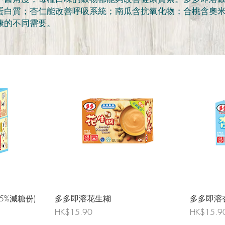
蛋白質；杏仁能改善呼吸系統；南瓜含抗氧化物；合桃含奧
康的不同需要。
5%減糖份)
多多即溶花生糊
多多即溶
Price
Price
HK$15.90
HK$15.9