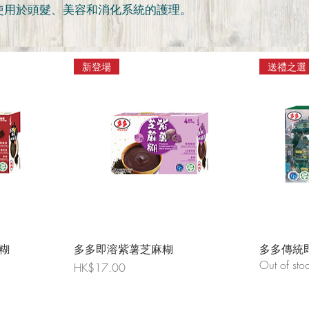
使用於頭髮、美容和消化系統的護理。
新登場
送禮之選
糊
多多即溶紫薯芝麻糊
多多傳統
Out of sto
Price
HK$17.00