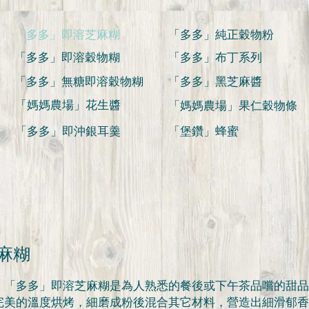
「多多」即溶芝麻糊
「多多」純正穀物粉
「多多」即溶穀物糊
「多多」布丁系列
「多多」無糖即溶穀物糊
「多多」黑芝麻醬
「媽媽農場」花生醬
「媽媽農場」果仁穀物條
「多多」即沖銀耳羹
「堡鑽」蜂蜜
麻糊
，「多多」即溶芝麻糊是為人熟悉的餐後或下午茶品嚐的甜品
完美的溫度烘烤，細磨成粉後混合其它材料，營造出細滑郁香