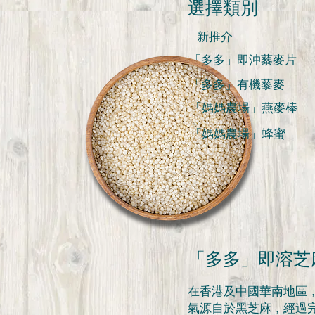
選擇類別
新推介
「多多」即沖藜麥片
「多多」有機藜麥
「媽媽農場」燕麥棒
「媽媽農場」蜂蜜
「多多」即溶芝
在香港及中國華南地區
氣源自於黑芝麻，經過