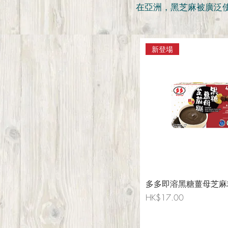
在亞洲，黑芝麻被廣泛
新登場
多多即溶黑糖薑母芝麻
Price
HK$17.00