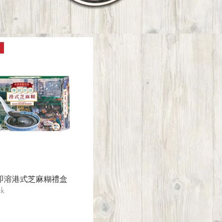
即溶港式芝麻糊禮盒
ck